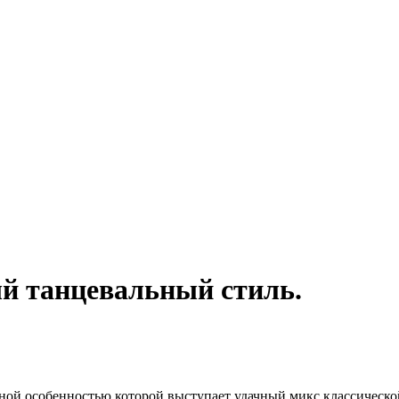
й танцевальный стиль.
ьной особенностью которой выступает удачный микс классической