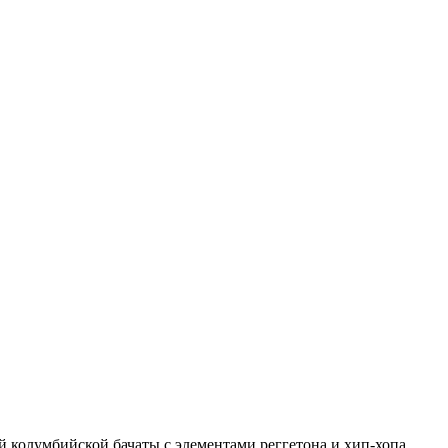
 колумбийской бачаты с элементами реггетона и хип-хопа.