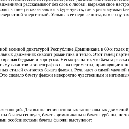
вижениями рассказывают без слов о любви, выражая свое настро
дят в танец и оказываются в буре чувств, где в ритм музыки бь
вероятной энергетикой. Услышав ее первые ноты, вам сразу захо
нной военной диктатурой Республике Доминикана в 60-х годах п
льных движениях сквозит романтика и тепло. Этот танец партне
о вращая бедрами и корпусом. Несмотря на то, что бачата расска
ть музыкантов и хореографов на эксперименты, приводящие к п
ых стилей считается бачата фьюжн. Речь идет о самой удачной
on. Это сделало бачату фьюжн невероятно чувственным и интимн
й желающий. Для выполнения основных танцевальных движений 
енты бачаты сеншуал, бачаты доминиканы и бачаты урбаны, не то
ными особенностями бачаты фьюжн выступают: