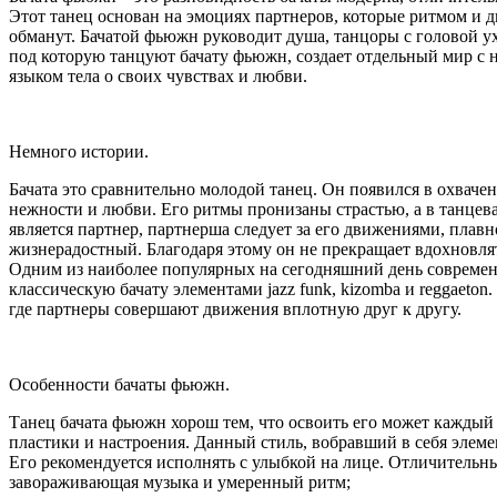
Этот танец основан на эмоциях партнеров, которые ритмом и д
обманут. Бачатой фьюжн руководит душа, танцоры с головой ухо
под которую танцуют бачату фьюжн, создает отдельный мир с не
языком тела о своих чувствах и любви.
Немного истории.
Бачата это сравнительно молодой танец. Он появился в охваче
нежности и любви. Его ритмы пронизаны страстью, а в танцева
является партнер, партнерша следует за его движениями, плавн
жизнерадостный. Благодаря этому он не прекращает вдохновля
Одним из наиболее популярных на сегодняшний день современн
классическую бачату элементами jazz funk, kizomba и reggaet
где партнеры совершают движения вплотную друг к другу.
Особенности бачаты фьюжн.
Танец бачата фьюжн хорош тем, что освоить его может кажды
пластики и настроения. Данный стиль, вобравший в себя элем
Его рекомендуется исполнять с улыбкой на лице. Отличитель
завораживающая музыка и умеренный ритм;