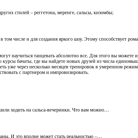
ругих стилей – реггетона, меренге, сальсы, кизомбы;
в том числе и для создания яркого шоу. Этому способствует ром
ут научиться танцевать абсолютно все. Для этого вы можете ис
 курсы бачаты, где вы найдете новых друзей из числа единомыш
уже через несколько месяцев тренировок в умеренном режиме, 
ствовать с партнером и импровизировать.
или ходить на сальса-вечеринки. Что вам можно…
аны. И это вполне может стать реальностью –…