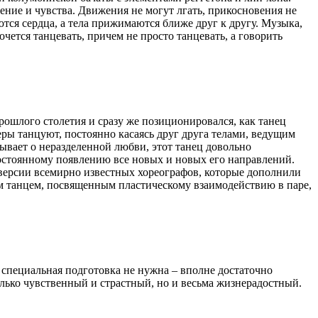
ение и чувства. Движения не могут лгать, прикосновения не
ются сердца, а тела прижимаются ближе друг к другу. Музыка,
чется танцевать, причем не просто танцевать, а говорить
рошлого столетия и сразу же позиционировался, как танец
ры танцуют, постоянно касаясь друг друга телами, ведущим
зывает о неразделенной любви, этот танец довольно
остоянному появлению все новых и новых его направлений.
 версии всемирно известных хореографов, которые дополнили
ым танцем, посвященным пластическому взаимодействию в паре,
специальная подготовка не нужна – вполне достаточно
лько чувственный и страстный, но и весьма жизнерадостный.