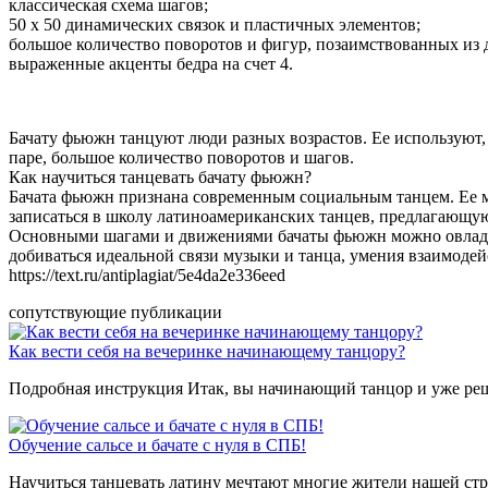
классическая схема шагов;
50 х 50 динамических связок и пластичных элементов;
большое количество поворотов и фигур, позаимствованных из д
выраженные акценты бедра на счет 4.
Бачату фьюжн танцуют люди разных возрастов. Ее используют, 
паре, большое количество поворотов и шагов.
Как научиться танцевать бачату фьюжн?
Бачата фьюжн признана современным социальным танцем. Ее мог
записаться в школу латиноамериканских танцев, предлагающую
Основными шагами и движениями бачаты фьюжн можно овладеть 
добиваться идеальной связи музыки и танца, умения взаимодей
https://text.ru/antiplagiat/5e4da2e336eed
сопутствующие публикации
Как вести себя на вечеринке начинающему танцору?
Подробная инструкция Итак, вы начинающий танцор и уже реш
Обучение сальсе и бачате с нуля в СПБ!
Научиться танцевать латину мечтают многие жители нашей стр